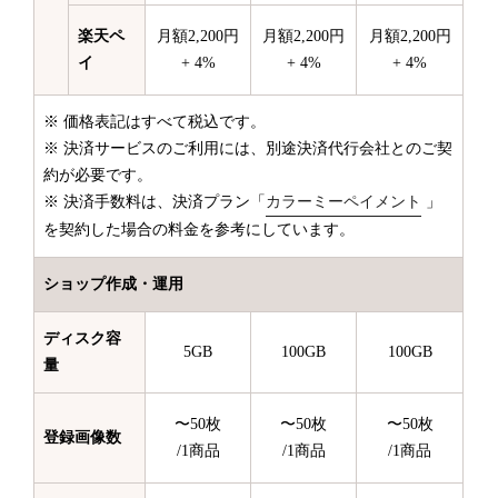
楽天ペ
月額2,200円
月額2,200円
月額2,200円
イ
+ 4%
+ 4%
+ 4%
※ 価格表記はすべて税込です。
※ 決済サービスのご利用には、別途決済代行会社とのご契
約が必要です。
※ 決済手数料は、決済プラン「
カラーミーペイメント
」
を契約した場合の料金を参考にしています。
ショップ作成・運用
ディスク容
5GB
100GB
100GB
量
〜50枚
〜50枚
〜50枚
登録画像数
/1商品
/1商品
/1商品