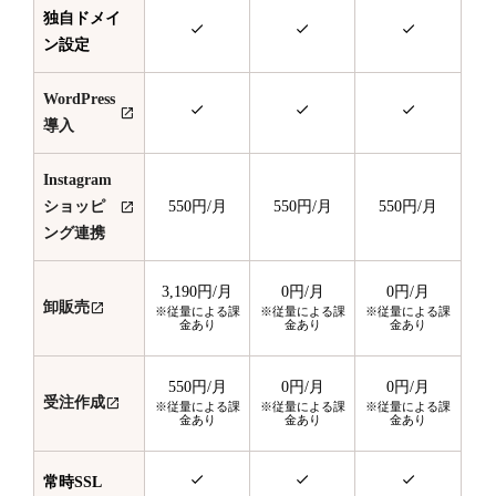
独自ドメイ
ン設定
WordPress
導入
Instagram
ショッピ
550円
/月
550円
/月
550円
/月
ング連携
3,190円
/月
0円
/月
0円
/月
卸販売
※従量による課
※従量による課
※従量による課
金あり
金あり
金あり
550円
/月
0円
/月
0円
/月
受注作成
※従量による課
※従量による課
※従量による課
金あり
金あり
金あり
常時SSL