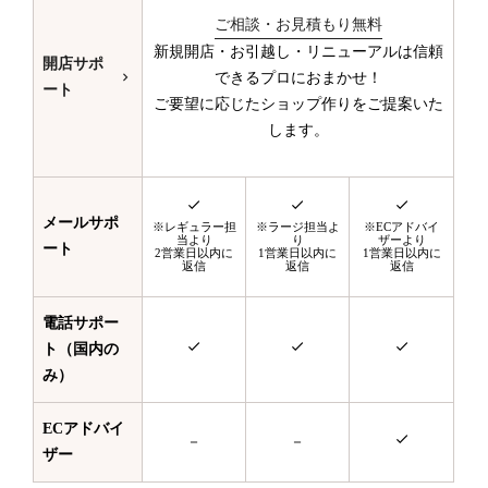
ご相談・お見積もり無料
新規開店・お引越し・リニューアルは信頼
開店サポ
できるプロにおまかせ！
ート
ご要望に応じたショップ作りをご提案いた
します。
メールサポ
※レギュラー担
※ラージ担当よ
※ECアドバイ
当より
り
ザーより
ート
2営業日以内に
1営業日以内に
1営業日以内に
返信
返信
返信
電話サポー
ト（国内の
み）
ECアドバイ
－
－
ザー