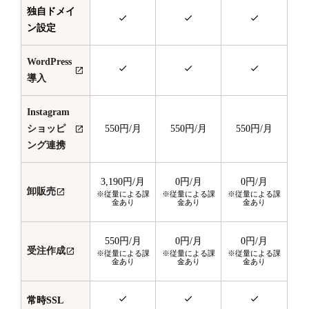
独自ドメイ
ン設定
WordPress
導入
Instagram
ショッピ
550円
/月
550円
/月
550円
/月
ング連携
3,190円
/月
0円
/月
0円
/月
卸販売
※従量による課
※従量による課
※従量による課
金あり
金あり
金あり
550円
/月
0円
/月
0円
/月
受注作成
※従量による課
※従量による課
※従量による課
金あり
金あり
金あり
常時SSL