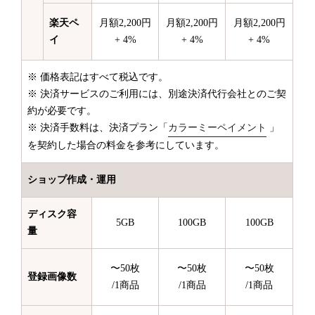
楽天ペ
月額2,200円
月額2,200円
月額2,200円
イ
+ 4%
+ 4%
+ 4%
※ 価格表記はすべて税込です。
※ 決済サービスのご利用には、別途決済代行会社とのご契
約が必要です。
※ 決済手数料は、決済プラン「
カラーミーペイメント
」
を契約した場合の料金を参考にしています。
ショップ作成・運用
ディスク容
5GB
100GB
100GB
量
〜50枚
〜50枚
〜50枚
登録画像数
/1商品
/1商品
/1商品