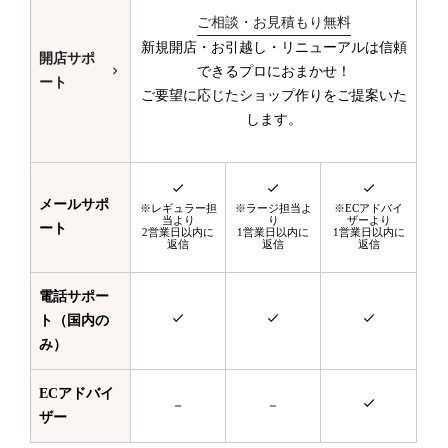
ご相談・お見積もり無料
新規開店・お引越し・リニューアルは信頼
開店サポ
できるプロにおまかせ！
ート
ご要望に応じたショップ作りをご提案いた
します。
メールサポ
※レギュラー担
※ラージ担当よ
※ECアドバイ
当より
り
ザーより
ート
2営業日以内に
1営業日以内に
1営業日以内に
返信
返信
返信
電話サポー
ト（国内の
み）
ECアドバイ
－
－
ザー