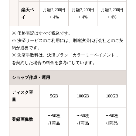
楽天ペ
月額2,200円
月額2,200円
月額2,200円
イ
+ 4%
+ 4%
+ 4%
※ 価格表記はすべて税込です。
※ 決済サービスのご利用には、別途決済代行会社とのご契
約が必要です。
※ 決済手数料は、決済プラン「
カラーミーペイメント
」
を契約した場合の料金を参考にしています。
ショップ作成・運用
ディスク容
5GB
100GB
100GB
量
〜50枚
〜50枚
〜50枚
登録画像数
/1商品
/1商品
/1商品