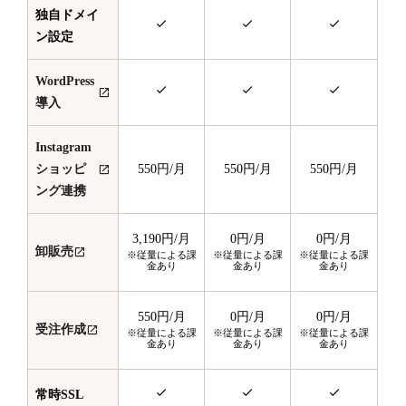
独自ドメイ
ン設定
WordPress
導入
Instagram
ショッピ
550円
/月
550円
/月
550円
/月
ング連携
3,190円
/月
0円
/月
0円
/月
卸販売
※従量による課
※従量による課
※従量による課
金あり
金あり
金あり
550円
/月
0円
/月
0円
/月
受注作成
※従量による課
※従量による課
※従量による課
金あり
金あり
金あり
常時SSL