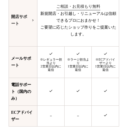
ご相談・お見積もり無料
新規開店・お引越し・リニューアルは信頼
開店サポ
できるプロにおまかせ！
ート
ご要望に応じたショップ作りをご提案いた
します。
メールサポ
※レギュラー担
※ラージ担当よ
※ECアドバイ
当より
り
ザーより
ート
2営業日以内に
1営業日以内に
1営業日以内に
返信
返信
返信
電話サポー
ト（国内の
み）
ECアドバイ
－
－
ザー