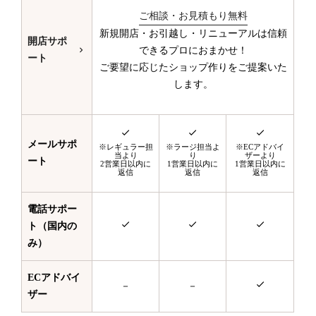
ご相談・お見積もり無料
新規開店・お引越し・リニューアルは信頼
開店サポ
できるプロにおまかせ！
ート
ご要望に応じたショップ作りをご提案いた
します。
メールサポ
※レギュラー担
※ラージ担当よ
※ECアドバイ
当より
り
ザーより
ート
2営業日以内に
1営業日以内に
1営業日以内に
返信
返信
返信
電話サポー
ト（国内の
み）
ECアドバイ
－
－
ザー