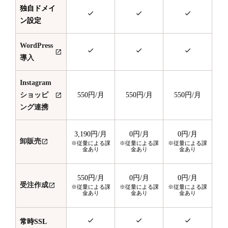
独自ドメイ
ン設定
WordPress
導入
Instagram
ショッピ
550円
/月
550円
/月
550円
/月
ング連携
3,190円
/月
0円
/月
0円
/月
卸販売
※従量による課
※従量による課
※従量による課
金あり
金あり
金あり
550円
/月
0円
/月
0円
/月
受注作成
※従量による課
※従量による課
※従量による課
金あり
金あり
金あり
常時SSL