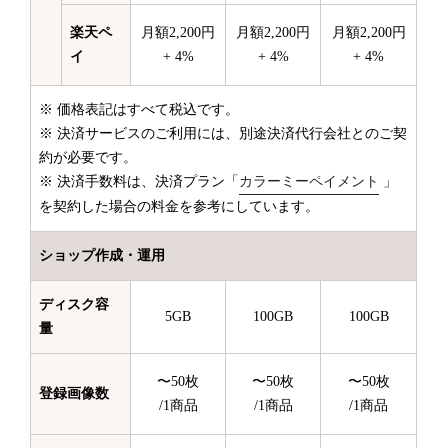
楽天ペ
月額2,200円
月額2,200円
月額2,200円
イ
+ 4%
+ 4%
+ 4%
※ 価格表記はすべて税込です。
※ 決済サービスのご利用には、別途決済代行会社とのご契
約が必要です。
※ 決済手数料は、決済プラン「
カラーミーペイメント
」
を契約した場合の料金を参考にしています。
ショップ作成・運用
ディスク容
5GB
100GB
100GB
量
〜50枚
〜50枚
〜50枚
登録画像数
/1商品
/1商品
/1商品