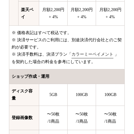
楽天ペ
月額2,200円
月額2,200円
月額2,200円
イ
+ 4%
+ 4%
+ 4%
※ 価格表記はすべて税込です。
※ 決済サービスのご利用には、別途決済代行会社とのご契
約が必要です。
※ 決済手数料は、決済プラン「
カラーミーペイメント
」
を契約した場合の料金を参考にしています。
ショップ作成・運用
ディスク容
5GB
100GB
100GB
量
〜50枚
〜50枚
〜50枚
登録画像数
/1商品
/1商品
/1商品