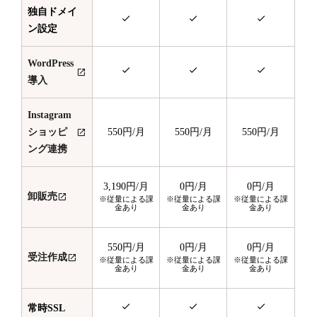
独自ドメイ
ン設定
WordPress
導入
Instagram
ショッピ
550円
/月
550円
/月
550円
/月
ング連携
3,190円
/月
0円
/月
0円
/月
卸販売
※従量による課
※従量による課
※従量による課
金あり
金あり
金あり
550円
/月
0円
/月
0円
/月
受注作成
※従量による課
※従量による課
※従量による課
金あり
金あり
金あり
常時SSL