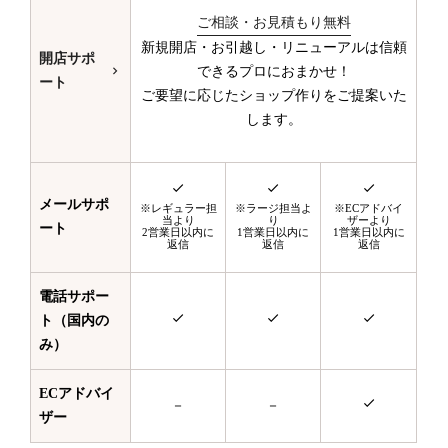
ご相談・お見積もり無料
新規開店・お引越し・リニューアルは信頼
開店サポ
できるプロにおまかせ！
ート
ご要望に応じたショップ作りをご提案いた
します。
メールサポ
※レギュラー担
※ラージ担当よ
※ECアドバイ
当より
り
ザーより
ート
2営業日以内に
1営業日以内に
1営業日以内に
返信
返信
返信
電話サポー
ト（国内の
み）
ECアドバイ
－
－
ザー