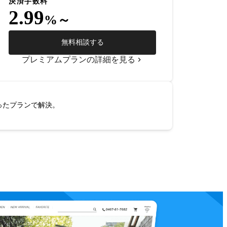
決済手数料
2.99
%～
無料相談する
プレミアムプランの詳細を見る
ったプランで解決。