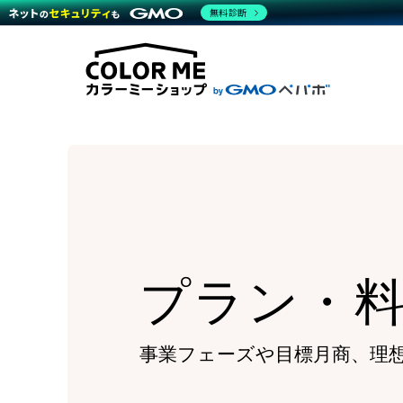
商材一覧を見る
無料診断
Wor
代行
運営サポート
機能一覧を見る
プラ
越境
料金
事例
デザ
事例
サポート一覧を見る
プレ
ブラ
事例
設定
プラン・料金一覧を見る
ラー
お役立ち資料を見る
さま
ショ
開発
レギ
売上
ショ
顧客
モバ
プラン・
複数
事業フェーズや目標月商、
理