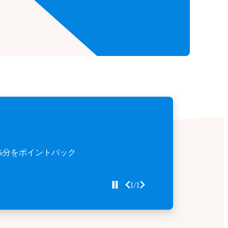
%分をポイントバック
1/1