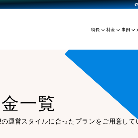
dPress導入
雑貨販売
サービスを見る
運営ノウハウを見る
ンを見る
プランを比較する
EC（海外販売）
を見る
事例資料をみる
イン制作代行
イベント・セミナー
ミアム
料金シミュレーション
特長
料金
事例
ンディングの強化
インタビュー
食品
代行
コミュニティイベントCart
ジ
他社サービスとの比較
ざまな販売方法
ップ事例
ファッション
・API連携代行
よむよむカラーミー
ュラー
につながる集客
雑貨
YouTubeチャンネル
ッピングカート
ロイヤリティを向上
イルアプリ
料金一覧
店舗との連携
想の運営スタイルに合ったプランを
ご用意して