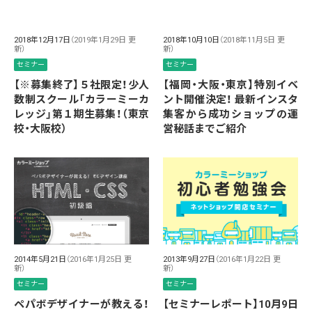
2018年12月17日
（2019年1月29日 更
2018年10月10日
（2018年11月5日 更
新）
新）
セミナー
セミナー
【※募集終了】５社限定！少人
【福岡・大阪・東京】特別イベ
数制スクール「カラーミーカ
ント開催決定！ 最新インスタ
レッジ」第１期生募集！（東京
集客から成功ショップの運
校・大阪校）
営秘話までご紹介
2014年5月21日
（2016年1月25日 更
2013年9月27日
（2016年1月22日 更
新）
新）
セミナー
セミナー
ペパボデザイナーが教える！
【セミナーレポート】10月9日