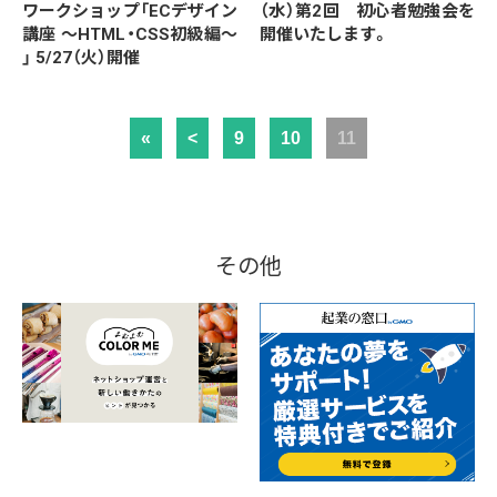
ワークショップ「ECデザイン
（水）第2回 初心者勉強会を
講座 〜HTML・CSS初級編〜
開催いたします。
」 5/27（火）開催
«
<
9
10
11
その他