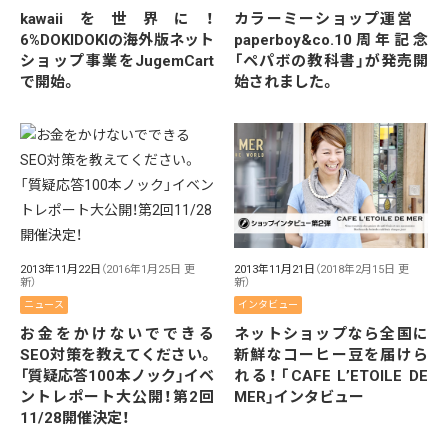
kawaiiを世界に！
カラーミーショップ運営
6%DOKIDOKIの海外版ネット
paperboy&co.10周年記念
ショップ事業をJugemCart
「ペパボの教科書」が発売開
で開始。
始されました。
2013年11月21日
（2018年2月15日 更
2013年11月22日
（2016年1月25日 更
新）
新）
インタビュー
ニュース
ネットショップなら全国に
お金をかけないでできる
新鮮なコーヒー豆を届けら
SEO対策を教えてください。
れる！「CAFE L’ETOILE DE
「質疑応答100本ノック」イベ
MER」インタビュー
ントレポート大公開！第2回
11/28開催決定！