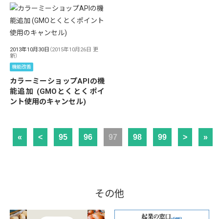
2013年10月30日
（2015年10月26日 更
新）
機能改善
カラーミーショップAPIの機
能追加 (GMOとくとくポイ
ント使用のキャンセル)
«
<
95
96
97
98
99
>
»
その他