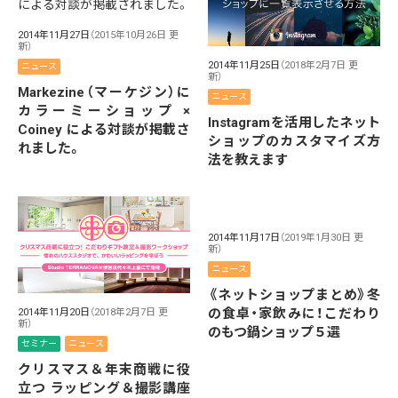
2014年11月27日
（2015年10月26日 更
新）
2014年11月25日
（2018年2月7日 更
ニュース
新）
Markezine（マーケジン）に
ニュース
カラーミーショップ ×
Instagramを活用したネット
Coiney による対談が掲載さ
ショップのカスタマイズ方
れました。
法を教えます
2014年11月17日
（2019年1月30日 更
新）
ニュース
《ネットショップまとめ》冬
の食卓・家飲みに！こだわり
2014年11月20日
（2018年2月7日 更
新）
のもつ鍋ショップ５選
セミナー
ニュース
クリスマス＆年末商戦に役
立つ ラッピング＆撮影講座