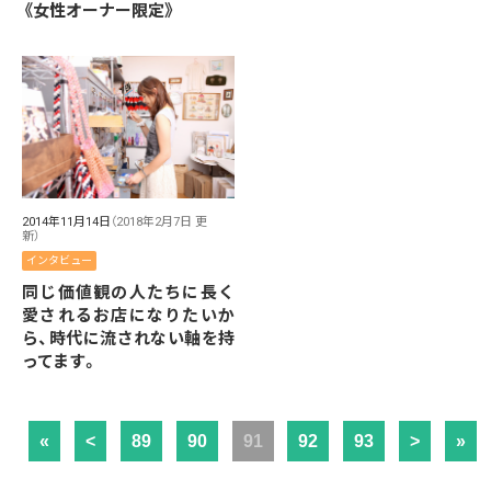
《女性オーナー限定》
2014年11月14日
（2018年2月7日 更
新）
インタビュー
同じ価値観の人たちに長く
愛されるお店になりたいか
ら、時代に流されない軸を持
ってます。
«
<
89
90
91
92
93
>
»