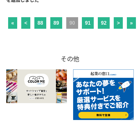
を追加しました
«
<
88
89
90
91
92
>
»
その他