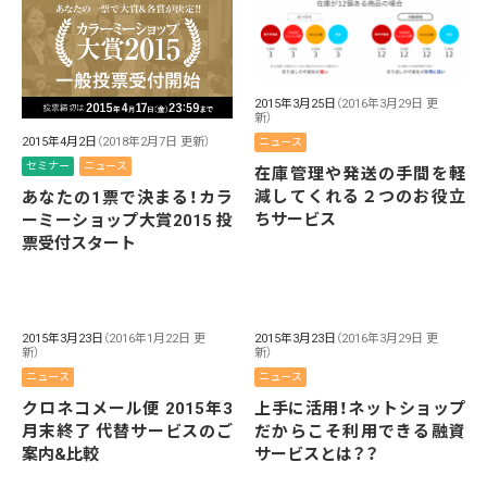
2015年3月25日
（2016年3月29日 更
新）
2015年4月2日
（2018年2月7日 更新）
ニュース
セミナー
ニュース
在庫管理や発送の手間を軽
減してくれる２つのお役立
あなたの1票で決まる！カラ
ちサービス
ーミーショップ大賞2015 投
票受付スタート
2015年3月23日
（2016年1月22日 更
2015年3月23日
（2016年3月29日 更
新）
新）
ニュース
ニュース
クロネコメール便 2015年3
上手に活用！ネットショップ
月末終了 代替サービスのご
だからこそ利用できる融資
案内&比較
サービスとは？？