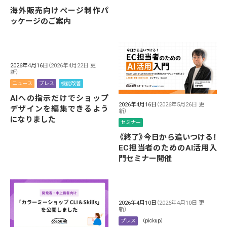
海外販売向けページ制作パ
ッケージのご案内
2026年4月16日
（2026年4月22日 更
新）
ニュース
プレス
機能改善
AIへの指示だけでショップ
2026年4月16日
（2026年5月26日 更
デザインを編集できるよう
新）
になりました
セミナー
《終了》今日から追いつける！
EC担当者のためのAI活用入
門セミナー開催
2026年4月10日
（2026年4月10日 更
新）
プレス
（pickup）