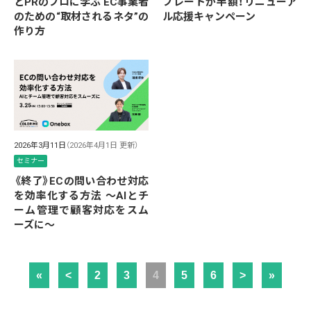
とPRのプロに学ぶ EC事業者
プレートが半額！リニューア
のための“取材されるネタ”の
ル応援キャンペーン
作り方
2026年3月11日
（2026年4月1日 更新）
セミナー
《終了》ECの問い合わせ対応
を効率化する方法 ～AIとチ
ーム管理で顧客対応をスム
ーズに～
«
<
2
3
4
5
6
>
»