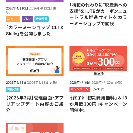
「祝花の代わりに“脱炭素への
2026年4月10日
（2026年4月22日 更
支援”を」JTBがカーボンニュ
新）
ートラル推進サイトをカラ
ニュース
プレス
機能改善
ーミーショップで開設
「カラーミーショップ CLI &
Skills」を公開しました
2026年4月8日
（2026年4月8日 更新）
2026年4月6日
（2026年4月20日 更新）
機能改善
キャンペーン
（pickup）
【2026年3月】管理画面・アプ
《終了》「初期費用無料」＆「3
リアップデート内容のご紹
か月間300円」キャンペーン
介
開催中！