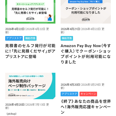
2026年4月22日
（2026年4月22日 更
2026年4月21日
（2026年4月22日 更
新）
新）
アプリストア
機能改善
機能改善
見積書のセルフ発行が可能
Amazon Pay Buy Now（今す
に！「先に見積くだサイ」がア
ぐ購入）でクーポン・ショッ
プリストアに登場
プポイントが利用可能にな
りました
2026年4月20日
（2026年5月29日 更
新）
アプリストア
キャンペーン
《終了》あなたの商品を世界
2026年4月20日
（2026年7月13日 更
へ！海外販売応援キャンペー
新）
ン
（pickup）