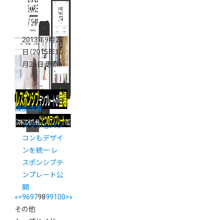
2013年9月27
日
（2015年10
月26日 更新）
機能改善
スマホもパソ
コンもデザイ
ンを統一 レ
スポンシブテ
ンプレート公
開
«
<
96
97
98
99
100
>
»
その他