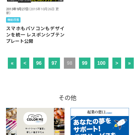
2013年9月27日
（2015年10月26日 更
新）
機能改善
スマホもパソコンもデザイ
ンを統一 レスポンシブテン
プレート公開
«
<
96
97
98
99
100
>
»
その他