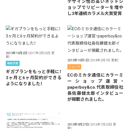
デザイン性の高いネットシ
ョップでリピーターを増や
し3年連続カラメル大賞受賞
2013年10月2日
（2017年2月22日 更
新）
2013年10月1日
（2018年2月7日 更新）
機能改善
ニュース
ギガプランをもっと手軽に！
ECのミカタ通信にカラーミ
3ヶ月と6ヶ月契約ができる
ーショップ運営・
ようになりました！
paperboy&co.代表取締役社
長佐藤健太郎インタビュー
が掲載されました。
2013年9月27日
（2016年1月22日 更
新）