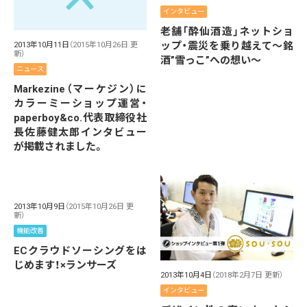
インタビュー
老舗「酔仙酒造」ネットショ
ップ・震災を乗り越えて～銘
2013年10月11日
（2015年10月26日 更
新）
酒”雪っこ”への想い～
ニュース
Markezine（マーケジン）に
カラーミーショップ運営・
paperboy&co.代表取締役社
長佐藤健太郎インタビュー
が掲載されました。
2013年10月9日
（2015年10月26日 更
新）
機能改善
ECクラウドソーシングをは
じめます！×ランサーズ
2013年10月4日
（2018年2月7日 更新）
インタビュー