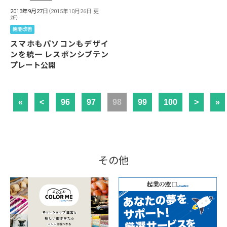
2013年9月27日
（2015年10月26日 更
新）
機能改善
スマホもパソコンもデザイ
ンを統一 レスポンシブテン
プレート公開
«
<
96
97
98
99
100
>
»
その他