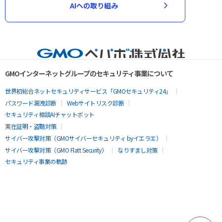
AIへの取り組み
GMOインターネットグループのセキュリティ事業について
世界初総合ネットセキュリティサービス「GMOセキュリティ24」
パスワード漏洩診断
Webサイトリスク診断
セキュリティ相談AIチャットボット
実在証明・盗聴対策
サイバー攻撃対策（GMOサイバーセキュリティ byイエラエ）
サイバー攻撃対策（GMO Flatt Security）
なりすまし対策
セキュリティ事業の軌跡