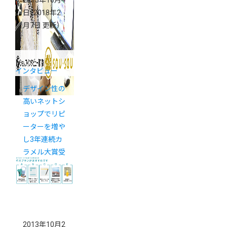
2013年10月4
日
（2018年2
月7日 更新）
インタビュー
デザイン性の
高いネットシ
ョップでリピ
ーターを増や
し3年連続カ
ラメル大賞受
賞
2013年10月2