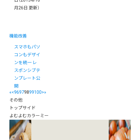
日
（2015年10
月26日 更新）
機能改善
スマホもパソ
コンもデザイ
ンを統一 レ
スポンシブテ
ンプレート公
開
«
<
96
97
98
99
100
>
»
その他
トップサイド
よむよむカラーミー