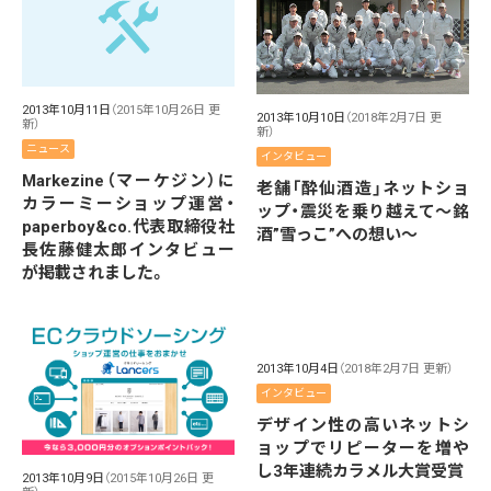
2013年10月11日
（2015年10月26日 更
2013年10月10日
（2018年2月7日 更
新）
新）
ニュース
インタビュー
Markezine（マーケジン）に
老舗「酔仙酒造」ネットショ
カラーミーショップ運営・
ップ・震災を乗り越えて～銘
paperboy&co.代表取締役社
酒”雪っこ”への想い～
長佐藤健太郎インタビュー
が掲載されました。
2013年10月4日
（2018年2月7日 更新）
インタビュー
デザイン性の高いネットシ
ョップでリピーターを増や
し3年連続カラメル大賞受賞
2013年10月9日
（2015年10月26日 更