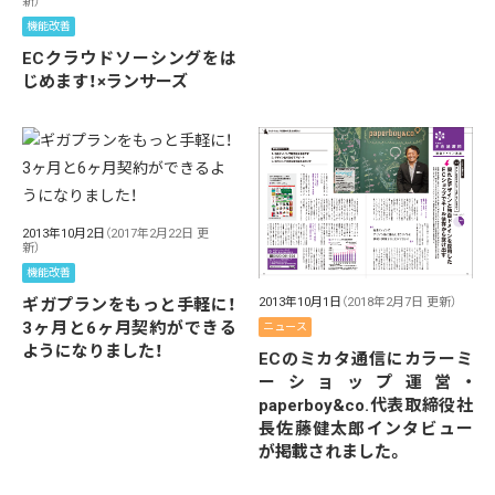
新）
機能改善
ECクラウドソーシングをは
じめます！×ランサーズ
2013年10月2日
（2017年2月22日 更
新）
機能改善
2013年10月1日
（2018年2月7日 更新）
ギガプランをもっと手軽に！
3ヶ月と6ヶ月契約ができる
ニュース
ようになりました！
ECのミカタ通信にカラーミ
ーショップ運営・
paperboy&co.代表取締役社
長佐藤健太郎インタビュー
が掲載されました。