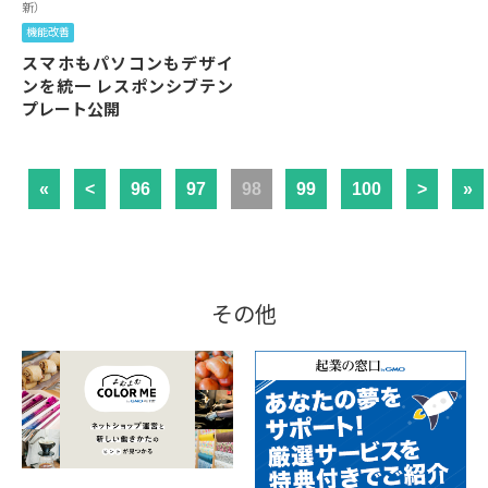
新）
機能改善
スマホもパソコンもデザイ
ンを統一 レスポンシブテン
プレート公開
«
<
96
97
98
99
100
>
»
その他