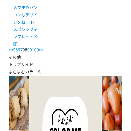
スマホもパソ
コンもデザイ
ンを統一 レ
スポンシブテ
ンプレート公
開
«
<
96
97
98
99
100
>
»
その他
トップサイド
よむよむカラーミー