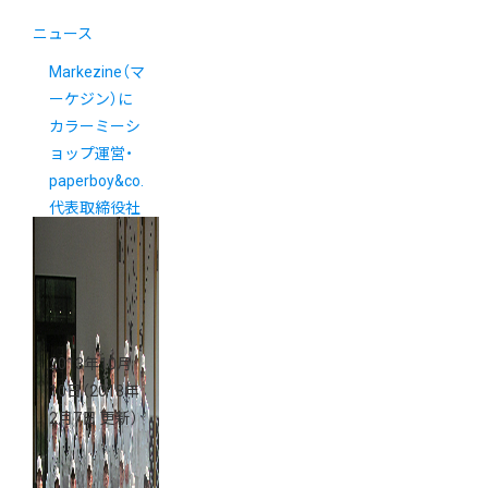
ニュース
Markezine（マ
ーケジン）に
カラーミーシ
ョップ運営・
paperboy&co.
代表取締役社
長佐藤健太郎
インタビュー
が掲載されま
した。
2013年10月
10日
（2018年
2月7日 更新）