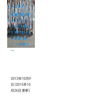
インタビュー
老舗「酔仙酒
造」ネットシ
ョップ・震災
を乗り越えて
～銘酒”雪っ
こ”への想い
～
2013年10月9
日
（2015年10
月26日 更新）