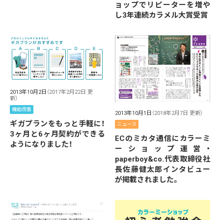
ョップでリピーターを増や
し3年連続カラメル大賞受賞
2013年10月2日
（2017年2月22日 更
新）
機能改善
2013年10月1日
（2018年2月7日 更新）
ギガプランをもっと手軽に！
ニュース
3ヶ月と6ヶ月契約ができる
ECのミカタ通信にカラーミ
ようになりました！
ーショップ運営・
paperboy&co.代表取締役社
長佐藤健太郎インタビュー
が掲載されました。