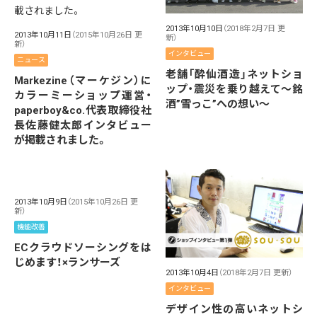
2013年10月10日
（2018年2月7日 更
2013年10月11日
（2015年10月26日 更
新）
新）
インタビュー
ニュース
老舗「酔仙酒造」ネットショ
Markezine（マーケジン）に
ップ・震災を乗り越えて～銘
カラーミーショップ運営・
酒”雪っこ”への想い～
paperboy&co.代表取締役社
長佐藤健太郎インタビュー
が掲載されました。
2013年10月9日
（2015年10月26日 更
新）
機能改善
ECクラウドソーシングをは
じめます！×ランサーズ
2013年10月4日
（2018年2月7日 更新）
インタビュー
デザイン性の高いネットシ