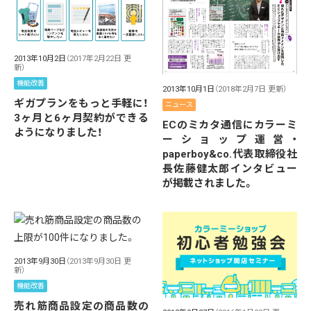
2013年10月2日
（2017年2月22日 更
新）
機能改善
2013年10月1日
（2018年2月7日 更新）
ギガプランをもっと手軽に！
ニュース
3ヶ月と6ヶ月契約ができる
ECのミカタ通信にカラーミ
ようになりました！
ーショップ運営・
paperboy&co.代表取締役社
長佐藤健太郎インタビュー
が掲載されました。
2013年9月30日
（2013年9月30日 更
新）
機能改善
売れ筋商品設定の商品数の