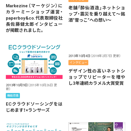
Markezine（マーケジン）に
老舗「酔仙酒造」ネットショ
カラーミーショップ運営・
ップ・震災を乗り越えて～銘
paperboy&co.代表取締役社
酒”雪っこ”への想い～
長佐藤健太郎インタビュー
が掲載されました。
2013年10月4日
（2018年2月7日 更新）
インタビュー
デザイン性の高いネットシ
ョップでリピーターを増や
し3年連続カラメル大賞受賞
2013年10月9日
（2015年10月26日 更
新）
機能改善
ECクラウドソーシングをは
じめます！×ランサーズ