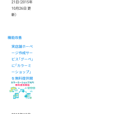
21日
（2015年
10月26日 更
新）
機能改善
実店舗ホーペ
ージ作成サー
ビス「グーペ」
に「カラーミ
ーショップ」
を無料提供開
始