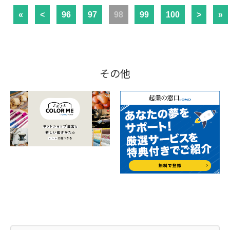
«
<
96
97
98
99
100
>
»
その他