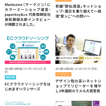
Markezine（マーケジン）に
老舗「酔仙酒造」ネットショ
カラーミーショップ運営・
ップ・震災を乗り越えて～銘
paperboy&co.代表取締役社
酒”雪っこ”への想い～
長佐藤健太郎インタビュー
が掲載されました。
2013年10月9日
（2015年10月26日 更
2013年10月4日
（2018年2月7日 更新）
新）
インタビュー
機能改善
デザイン性の高いネットシ
ECクラウドソーシングをは
ョップでリピーターを増や
じめます！×ランサーズ
し3年連続カラメル大賞受賞