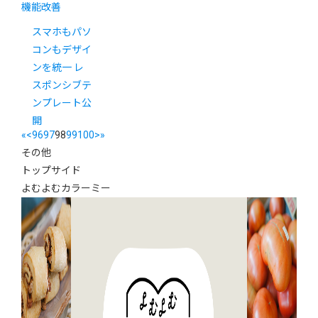
機能改善
スマホもパソ
コンもデザイ
ンを統一 レ
スポンシブテ
ンプレート公
開
«
<
96
97
98
99
100
>
»
その他
トップサイド
よむよむカラーミー