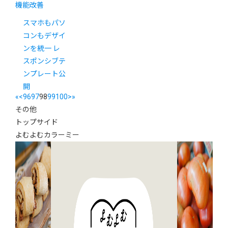
機能改善
スマホもパソ
コンもデザイ
ンを統一 レ
スポンシブテ
ンプレート公
開
«
<
96
97
98
99
100
>
»
その他
トップサイド
よむよむカラーミー