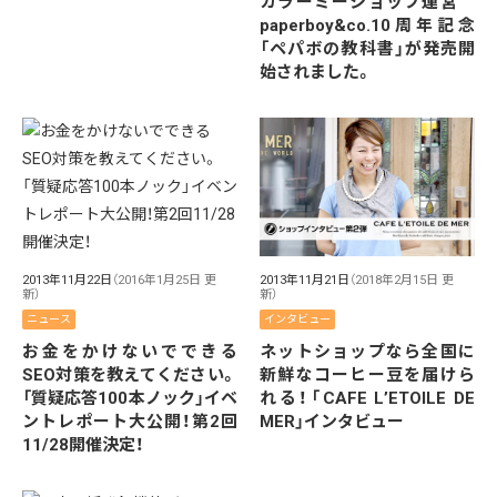
カラーミーショップ運営
paperboy&co.10周年記念
「ペパボの教科書」が発売開
始されました。
2013年11月21日
（2018年2月15日 更
2013年11月22日
（2016年1月25日 更
新）
新）
インタビュー
ニュース
ネットショップなら全国に
お金をかけないでできる
新鮮なコーヒー豆を届けら
SEO対策を教えてください。
れる！「CAFE L’ETOILE DE
「質疑応答100本ノック」イベ
MER」インタビュー
ントレポート大公開！第2回
11/28開催決定！