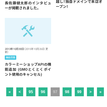
越し！独自ドメインで本店オ
長佐藤健太郎のインタビュ
ープン！
ーが掲載されました。
2013年10月30日
（2015年10月26日 更
新）
機能改善
カラーミーショップAPIの機
能追加 (GMOとくとくポイ
ント使用のキャンセル)
«
<
95
96
97
98
99
>
»