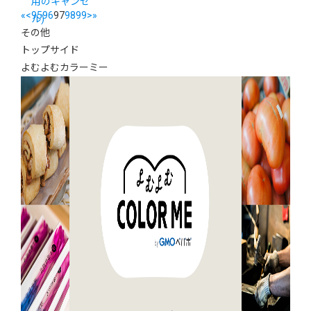
用のキャンセ
«
<
95
96
97
98
99
>
»
ル)
その他
トップサイド
よむよむカラーミー