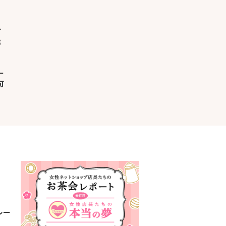
ー
可
レー