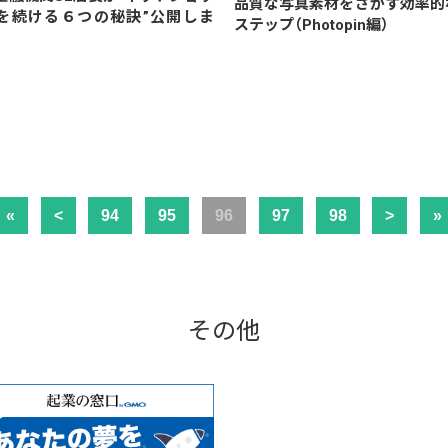
品質な写真素材をさがす効率的
を続ける６つの秘訣”公開しま
ステップ（Photopin編）
。
«
<
94
95
96
97
98
>
»
その他