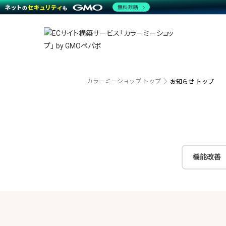
商材一覧を見る
無料診断
越境E
代行
運営サポート
機能一覧を見る
プラ
事例
料金
事例
デザイ
ブラン
サポート一覧を見る
プレミ
事例イ
プラン・料金一覧を見る
設定代
さまざ
お役立ち資料を見る
ラージ
ショッ
開発・
売上に
カラーミーショップ トップ
お知らせ トップ
レギュ
ショッ
顧客ロ
モバイ
機能改善
複数店