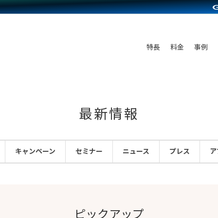
C（海外販売）
雑貨販売
サービスを見る
運営ノウハウを見る
ンを見る
プランを比較する
を見る
事例資料をみる
ン制作代行
イベント・セミナー
ディングの強化
アム
料金シミュレーション
ンタビュー
食品
特長
料金
事例
行
コミュニティイベントCarty
まな販売方法
他社サービスとの比較
プ事例
ファッション
API連携代行
よむよむカラーミー
つながる集客
ラー
雑貨
YouTubeチャンネル
ピングカート
最新情報
イヤリティを向上
ルアプリ
キャンペーン
セミナー
ニュース
プレス
ア
舗との連携
ピックアップ