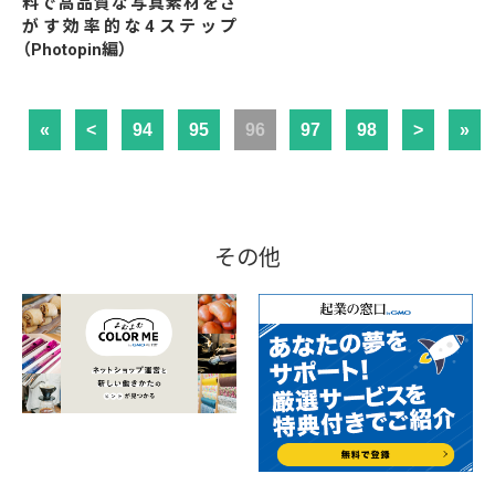
料で高品質な写真素材をさ
がす効率的な4ステップ
（Photopin編）
«
<
94
95
96
97
98
>
»
その他