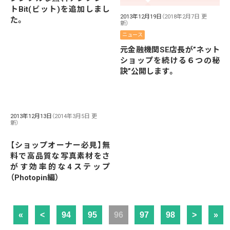
トBit(ビット)を追加しまし
2013年12月19日
（2018年2月7日 更
た。
新）
ニュース
元金融機関SE店長が”ネット
ショップを続ける６つの秘
訣”公開します。
2013年12月13日
（2014年3月5日 更
新）
【ショップオーナー必見】無
料で高品質な写真素材をさ
がす効率的な4ステップ
（Photopin編）
«
<
94
95
96
97
98
>
»