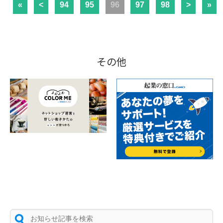
«
<
94
95
96
97
98
>
»
その他