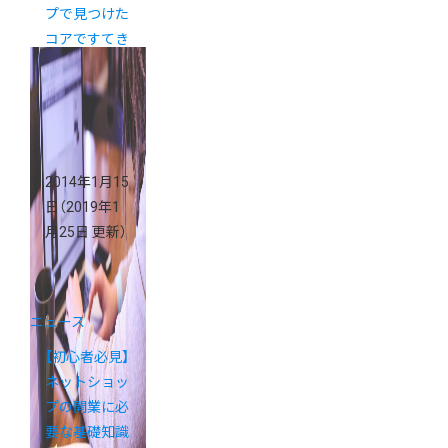
プで見つけた
コアですてき
な「絵本屋さ
ん」特集
2014年1月15
日
（2019年1
月25日 更新）
ニュース
【初心者必見】
ネットショッ
プの開業に必
要な基礎知識