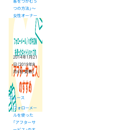
客をつかむ５
つの方法」～
女性オーナー
お茶会（２）
2014年1月21
日
（2019年8
月6日 更新）
ニュース
フォローメー
ルを使った
「アフターサ
ービス」のす