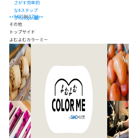
さがす効率的
な4ステップ
«
<
94
95
96
97
98
>
»
（Photopin編）
その他
トップサイド
よむよむカラーミー