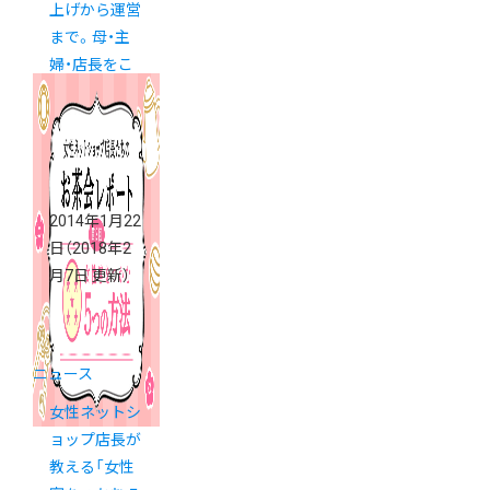
上げから運営
まで。母・主
婦・店長をこ
なす島田さん
2014年1月22
日
（2018年2
月7日 更新）
ニュース
女性ネットシ
ョップ店長が
教える「女性