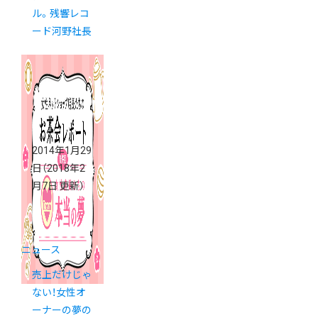
ル。残響レコ
ード河野社長
2014年1月29
日
（2018年2
月7日 更新）
ニュース
売上だけじゃ
ない！女性オ
ーナーの夢の