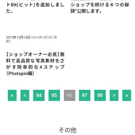
トBit(ビット)を追加しまし
ショップを続ける６つの秘
た。
訣”公開します。
2013年12月13日
（2014年3月5日 更
新）
【ショップオーナー必見】無
料で高品質な写真素材をさ
がす効率的な4ステップ
（Photopin編）
«
<
94
95
96
97
98
>
»
その他