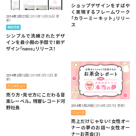
ショップデザインをすばや
く実現するフレームワーク
2014年2月27日
（2015年10月26日 更
「カラーミーキット」リリー
新）
ス
機能改善
シンプルで洗練されたデザ
インを最小限の手間で！新デ
ザイン「nano」リリース！
2014年2月12日
（2018年2月15日 更
新）
インタビュー
売り方・見せ方にこだわる音
楽レーベル。残響レコード河
2014年1月29日
（2018年2月7日 更新）
野社長
ニュース
売上だけじゃない！女性オー
ナーの夢のお話～女性オー
ナーお茶会(3)