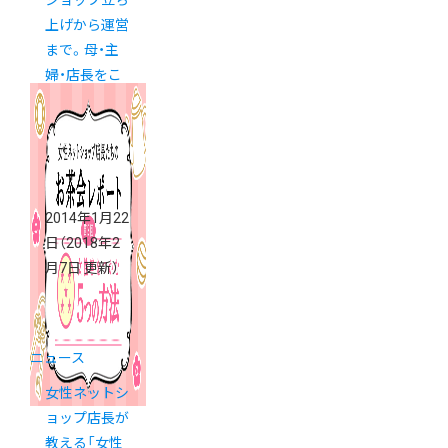
上げから運営
まで。母・主
婦・店長をこ
なす島田さん
2014年1月22
日
（2018年2
月7日 更新）
ニュース
女性ネットシ
ョップ店長が
教える「女性