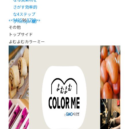
さがす効率的
な4ステップ
«
<
94
95
96
97
98
>
»
（Photopin編）
その他
トップサイド
よむよむカラーミー