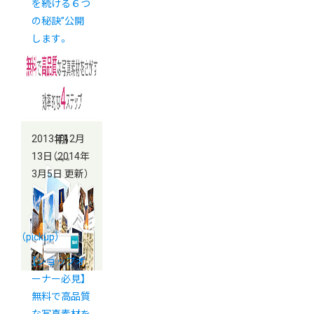
を続ける６つ
の秘訣”公開
します。
2013年12月
13日
（2014年
3月5日 更新）
（pickup）
【ショップオ
ーナー必見】
無料で高品質
な写真素材を