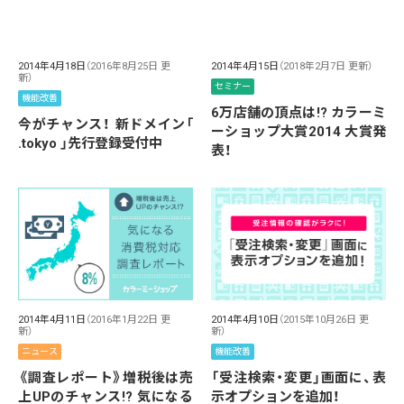
2014年4月18日
（2016年8月25日 更
2014年4月15日
（2018年2月7日 更新）
新）
セミナー
機能改善
6万店舗の頂点は!? カラーミ
今がチャンス！ 新ドメイン「
ーショップ大賞2014 大賞発
.tokyo 」先行登録受付中
表！
2014年4月11日
（2016年1月22日 更
2014年4月10日
（2015年10月26日 更
新）
新）
ニュース
機能改善
《調査レポート》増税後は売
「受注検索・変更」画面に、表
上UPのチャンス!? 気になる
示オプションを追加！