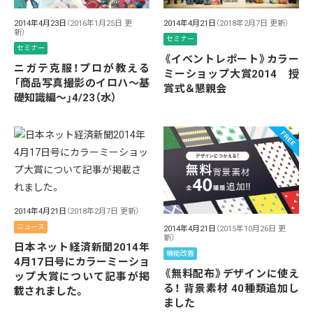
2014年4月23日
（2016年1月25日 更
2014年4月21日
（2018年2月7日 更新）
新）
セミナー
セミナー
《イベントレポート》カラー
ニガテ克服！プロが教える
ミーショップ大賞2014 授
「商品写真撮影のイロハ〜基
賞式＆懇親会
礎知識編〜」4/23（水）
2014年4月21日
（2018年2月7日 更新）
ニュース
2014年4月21日
（2015年10月26日 更
新）
日本ネット経済新聞2014年
機能改善
4月17日号にカラーミーショ
《無料配布》デザインに使え
ップ大賞について記事が掲
る！ 背景素材 40種類追加し
載されました。
ました