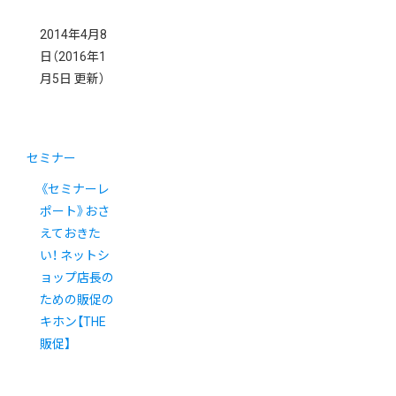
2014年4月8
日
（2016年1
月5日 更新）
セミナー
《セミナーレ
ポート》おさ
えておきた
い！ ネットシ
ョップ店長の
ための販促の
キホン【THE
販促】