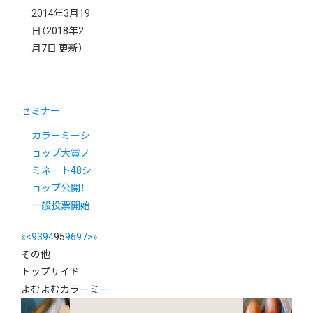
2014年3月19
日
（2018年2
月7日 更新）
セミナー
カラーミーシ
ョップ大賞ノ
ミネート48シ
ョップ公開！
一般投票開始
«
<
93
94
95
96
97
>
»
その他
トップサイド
よむよむカラーミー