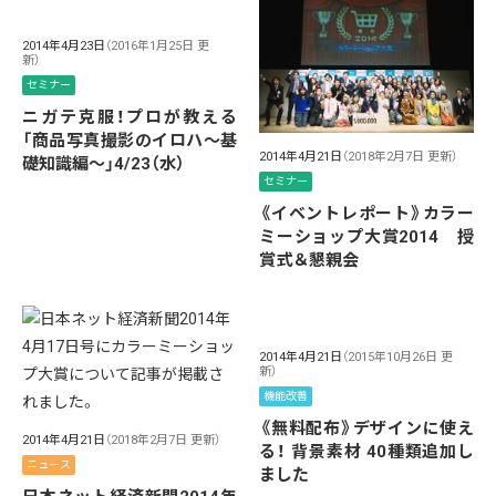
2014年4月23日
（2016年1月25日 更
新）
セミナー
ニガテ克服！プロが教える
「商品写真撮影のイロハ〜基
2014年4月21日
（2018年2月7日 更新）
礎知識編〜」4/23（水）
セミナー
《イベントレポート》カラー
ミーショップ大賞2014 授
賞式＆懇親会
2014年4月21日
（2015年10月26日 更
新）
機能改善
《無料配布》デザインに使え
2014年4月21日
（2018年2月7日 更新）
る！ 背景素材 40種類追加し
ニュース
ました