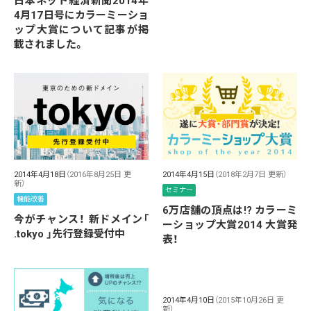
日本ネット経済新聞2014年
4月17日号にカラーミーショ
ップ大賞について記事が掲
載されました。
2014年4月18日
（2016年8月25日 更
2014年4月15日
（2018年2月7日 更新）
新）
セミナー
機能改善
6万店舗の頂点は!? カラーミ
今がチャンス！ 新ドメイン「
ーショップ大賞2014 大賞発
.tokyo 」先行登録受付中
表！
2014年4月10日
（2015年10月26日 更
新）