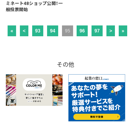
ミネート48ショップ公開！一
般投票開始
«
<
93
94
95
96
97
>
»
その他