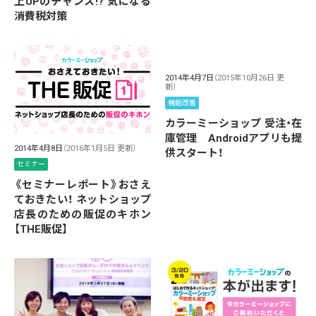
上UPのチャンス!? 気になる
消費税対策
2014年4月7日
（2015年10月26日 更
新）
機能改善
カラーミーショップ 受注・在
庫管理 Androidアプリも提
2014年4月8日
（2016年1月5日 更新）
供スタート！
セミナー
《セミナーレポート》おさえ
ておきたい！ ネットショップ
店長のための販促のキホン
【THE販促】