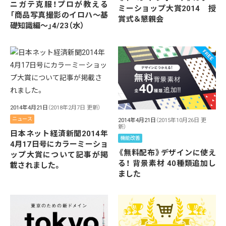
ニガテ克服！プロが教える
ミーショップ大賞2014 授
「商品写真撮影のイロハ〜基
賞式＆懇親会
礎知識編〜」4/23（水）
2014年4月21日
（2018年2月7日 更新）
ニュース
2014年4月21日
（2015年10月26日 更
新）
日本ネット経済新聞2014年
機能改善
4月17日号にカラーミーショ
《無料配布》デザインに使え
ップ大賞について記事が掲
る！ 背景素材 40種類追加し
載されました。
ました