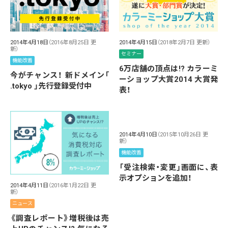
2014年4月18日
（2016年8月25日 更
2014年4月15日
（2018年2月7日 更新）
新）
セミナー
機能改善
6万店舗の頂点は!? カラーミ
今がチャンス！ 新ドメイン「
ーショップ大賞2014 大賞発
.tokyo 」先行登録受付中
表！
2014年4月10日
（2015年10月26日 更
新）
機能改善
「受注検索・変更」画面に、表
示オプションを追加！
2014年4月11日
（2016年1月22日 更
新）
ニュース
《調査レポート》増税後は売