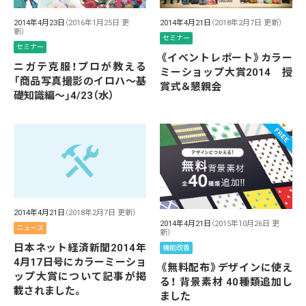
2014年4月23日
（2016年1月25日 更
2014年4月21日
（2018年2月7日 更新）
新）
セミナー
セミナー
《イベントレポート》カラー
ニガテ克服！プロが教える
ミーショップ大賞2014 授
「商品写真撮影のイロハ〜基
賞式＆懇親会
礎知識編〜」4/23（水）
2014年4月21日
（2018年2月7日 更新）
2014年4月21日
（2015年10月26日 更
ニュース
新）
日本ネット経済新聞2014年
機能改善
4月17日号にカラーミーショ
《無料配布》デザインに使え
ップ大賞について記事が掲
る！ 背景素材 40種類追加し
載されました。
ました