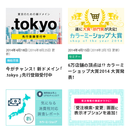
2014年4月18日
（2016年8月25日 更
2014年4月15日
（2018年2月7日 更新）
新）
セミナー
機能改善
6万店舗の頂点は!? カラーミ
今がチャンス！ 新ドメイン「
ーショップ大賞2014 大賞発
.tokyo 」先行登録受付中
表！