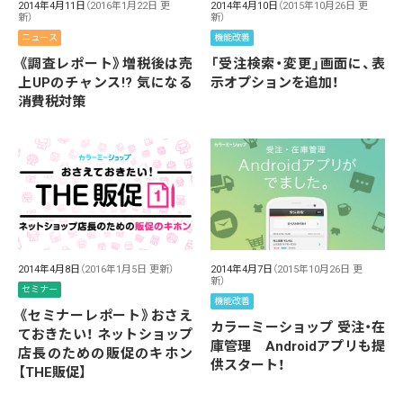
2014年4月11日
（2016年1月22日 更
2014年4月10日
（2015年10月26日 更
新）
新）
ニュース
機能改善
《調査レポート》増税後は売
「受注検索・変更」画面に、表
上UPのチャンス!? 気になる
示オプションを追加！
消費税対策
2014年4月8日
（2016年1月5日 更新）
2014年4月7日
（2015年10月26日 更
新）
セミナー
機能改善
《セミナーレポート》おさえ
カラーミーショップ 受注・在
ておきたい！ ネットショップ
庫管理 Androidアプリも提
店長のための販促のキホン
供スタート！
【THE販促】