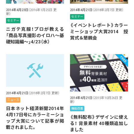
2014年4月23日
（2016年1月25日 更
2014年4月21日
（2018年2月7日 更新）
新）
セミナー
セミナー
《イベントレポート》カラー
ニガテ克服！プロが教える
ミーショップ大賞2014 授
「商品写真撮影のイロハ〜基
賞式＆懇親会
礎知識編〜」4/23（水）
2014年4月21日
（2018年2月7日 更新）
2014年4月21日
（2015年10月26日 更
ニュース
新）
日本ネット経済新聞2014年
機能改善
4月17日号にカラーミーショ
《無料配布》デザインに使え
ップ大賞について記事が掲
る！ 背景素材 40種類追加し
載されました。
ました