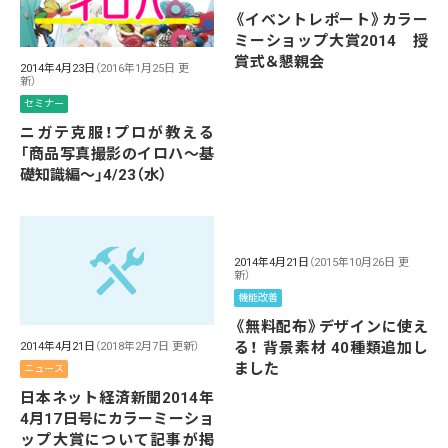
《イベントレポート》カラー
ミーショップ大賞2014 授
賞式＆懇親会
2014年4月23日
（2016年1月25日 更
新）
セミナー
ニガテ克服！プロが教える
「商品写真撮影のイロハ〜基
礎知識編〜」4/23（水）
2014年4月21日
（2015年10月26日 更
新）
機能改善
《無料配布》デザインに使え
る！ 背景素材 40種類追加し
2014年4月21日
（2018年2月7日 更新）
ました
ニュース
日本ネット経済新聞2014年
4月17日号にカラーミーショ
ップ大賞について記事が掲