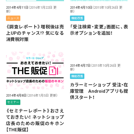
2014年4月11日
（2016年1月22日 更
2014年4月10日
（2015年10月26日 更
新）
新）
ニュース
機能改善
《調査レポート》増税後は売
「受注検索・変更」画面に、表
上UPのチャンス!? 気になる
示オプションを追加！
消費税対策
2014年4月7日
（2015年10月26日 更
新）
機能改善
カラーミーショップ 受注・在
庫管理 Androidアプリも提
2014年4月8日
（2016年1月5日 更新）
供スタート！
セミナー
《セミナーレポート》おさえ
ておきたい！ ネットショップ
店長のための販促のキホン
【THE販促】