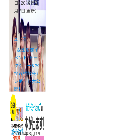
日
（2018年2
月7日 更新）
ニュース
「女性限定イ
ベント！トー
クショー&お
悩み相談会」
レポート大公
開！
2014年3月19