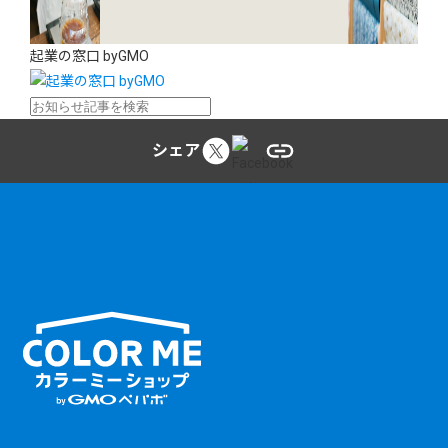
起業の窓口 byGMO
シェア