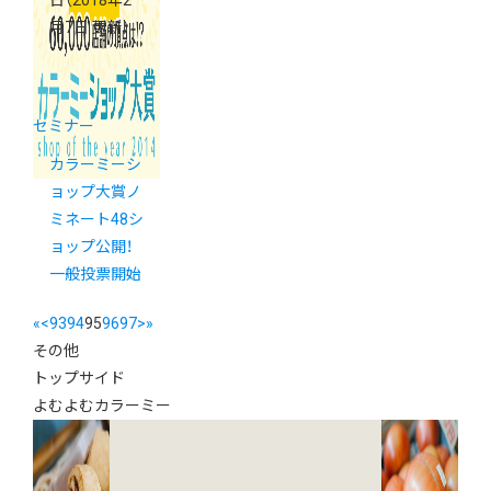
月7日 更新）
セミナー
カラーミーシ
ョップ大賞ノ
ミネート48シ
ョップ公開！
一般投票開始
«
<
93
94
95
96
97
>
»
その他
トップサイド
よむよむカラーミー