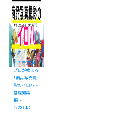
2014年4月23
日
（2016年1
月25日 更新）
セミナー
ニガテ克服！
プロが教える
「商品写真撮
影のイロハ〜
基礎知識
編〜」
4/23（水）