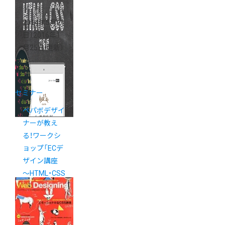
2014年5月21
日
（2016年1
月25日 更新）
セミナー
ペパボデザイ
ナーが教え
る！ワークシ
ョップ「ECデ
ザイン講座
〜HTML・CSS
初級編〜 」
5/27（火）開催