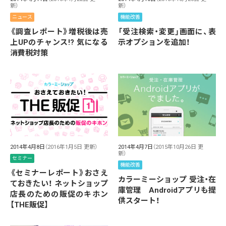
新）
新）
ニュース
機能改善
《調査レポート》増税後は売
「受注検索・変更」画面に、表
上UPのチャンス!? 気になる
示オプションを追加！
消費税対策
2014年4月8日
（2016年1月5日 更新）
2014年4月7日
（2015年10月26日 更
新）
セミナー
機能改善
《セミナーレポート》おさえ
カラーミーショップ 受注・在
ておきたい！ ネットショップ
庫管理 Androidアプリも提
店長のための販促のキホン
供スタート！
【THE販促】