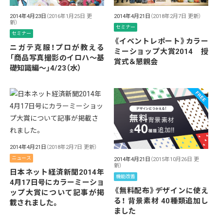
2014年4月23日
（2016年1月25日 更
2014年4月21日
（2018年2月7日 更新）
新）
セミナー
セミナー
《イベントレポート》カラー
ニガテ克服！プロが教える
ミーショップ大賞2014 授
「商品写真撮影のイロハ〜基
賞式＆懇親会
礎知識編〜」4/23（水）
2014年4月21日
（2018年2月7日 更新）
ニュース
2014年4月21日
（2015年10月26日 更
新）
日本ネット経済新聞2014年
機能改善
4月17日号にカラーミーショ
《無料配布》デザインに使え
ップ大賞について記事が掲
る！ 背景素材 40種類追加し
載されました。
ました