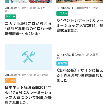
2014年4月23日
（2016年1月25日 更
2014年4月21日
（2018年2月7日 更新）
新）
セミナー
セミナー
《イベントレポート》カラー
ニガテ克服！プロが教える
ミーショップ大賞2014 授
「商品写真撮影のイロハ〜基
賞式＆懇親会
礎知識編〜」4/23（水）
2014年4月21日
（2015年10月26日 更
新）
機能改善
《無料配布》デザインに使え
る！ 背景素材 40種類追加し
2014年4月21日
（2018年2月7日 更新）
ました
ニュース
日本ネット経済新聞2014年
4月17日号にカラーミーショ
ップ大賞について記事が掲
載されました。