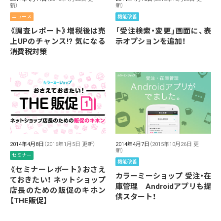
新）
新）
ニュース
機能改善
《調査レポート》増税後は売
「受注検索・変更」画面に、表
上UPのチャンス!? 気になる
示オプションを追加！
消費税対策
2014年4月8日
（2016年1月5日 更新）
2014年4月7日
（2015年10月26日 更
新）
セミナー
機能改善
《セミナーレポート》おさえ
カラーミーショップ 受注・在
ておきたい！ ネットショップ
庫管理 Androidアプリも提
店長のための販促のキホン
供スタート！
【THE販促】