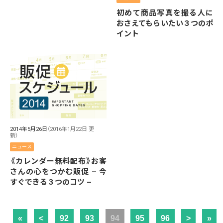
初めて商品写真を撮る人に
おさえてもらいたい３つのポ
イント
2014年5月26日
（2016年1月22日 更
新）
ニュース
《カレンダー無料配布》お客
さんの心をつかむ販促 – 今
すぐできる３つのコツ –
«
<
92
93
94
95
96
>
»