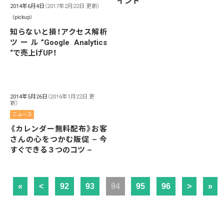
イント
2014年6月4日
（2017年2月22日 更新）
（pickup）
知らないと損！アクセス解析
ツール”Google Analytics
“で売上げUP！
2014年5月26日
（2016年1月22日 更
新）
ニュース
《カレンダー無料配布》お客
さんの心をつかむ販促 – 今
すぐできる３つのコツ –
«
<
92
93
94
95
96
>
»