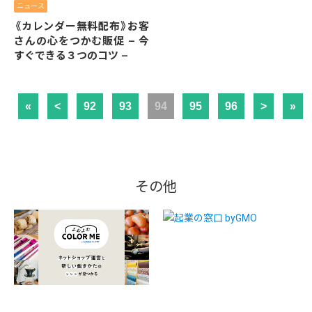
ニュース
《カレンダー無料配布》お客
さんの心をつかむ販促 – 今
すぐできる３つのコツ –
«
<
92
93
94
95
96
>
»
その他