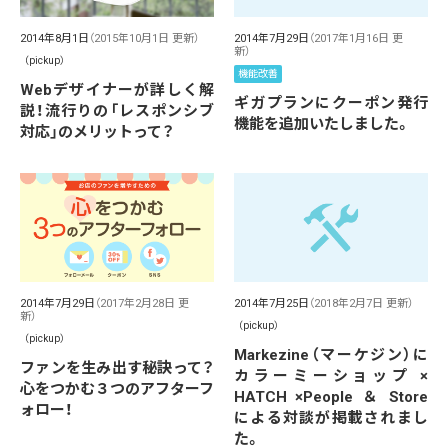
2014年8月1日
（2015年10月1日 更新）
2014年7月29日
（2017年1月16日 更
新）
（pickup）
機能改善
Webデザイナーが詳しく解
ギガプランにクーポン発行
説！流行りの「レスポンシブ
機能を追加いたしました。
対応」のメリットって？
2014年7月29日
（2017年2月28日 更
2014年7月25日
（2018年2月7日 更新）
新）
（pickup）
（pickup）
Markezine（マーケジン）に
ファンを生み出す秘訣って？
カラーミーショップ ×
心をつかむ３つのアフターフ
HATCH ×People ＆ Store
ォロー！
による対談が掲載されまし
た。