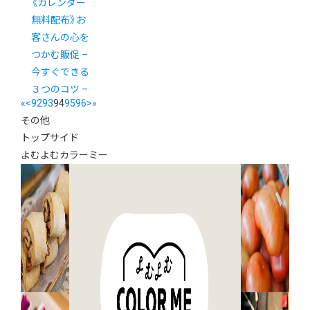
《カレンダー
無料配布》お
客さんの心を
つかむ販促 –
今すぐできる
３つのコツ –
«
<
92
93
94
95
96
>
»
その他
トップサイド
よむよむカラーミー