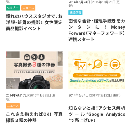
新）
2014年6月24日
（2015年10月26日 更
新）
セミナー
ニュース
機能改善
憧れのハウススタジオで、お
面倒な会計・経理手続きをカ
洋服・雑貨の撮影！ 女性限定
ンタンに！Money
商品撮影イベント
Forward（マネーフォワード）
連携スタート
2014年6月17日
（2016年1月25日 更
2014年6月4日
（2017年2月22日 更新）
新）
ニュース
知らないと損！アクセス解析
これさえ揃えればOK！ 写真
ツール”Google Analytics
撮影３種の神器
“で売上げUP！