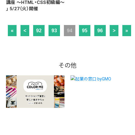
講座 〜HTML・CSS初級編〜
」 5/27（火）開催
«
<
92
93
94
95
96
>
»
その他