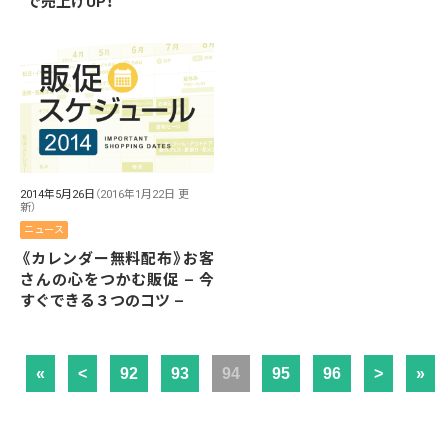
“で売上げUP！
2014年5月26日
（2016年1月22日 更
新）
ニュース
《カレンダー無料配布》お客
さんの心をつかむ販促 – 今
すぐできる３つのコツ –
«
<
92
93
94
95
96
>
»