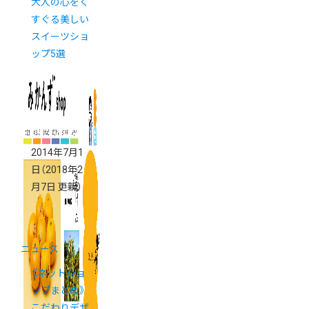
大人の心をく
すぐる美しい
スイーツショ
ップ5選
2014年7月1
日
（2018年2
月7日 更新）
ニュース
《ネットショ
ップまとめ》
こだわりデザ