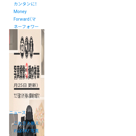
カンタンに！
Money
Forward（マ
ネーフォワー
ド）連携スタ
ート
2014年6月17
日
（2016年1
月25日 更新）
ニュース
これさえ揃え
ればOK！ 写真