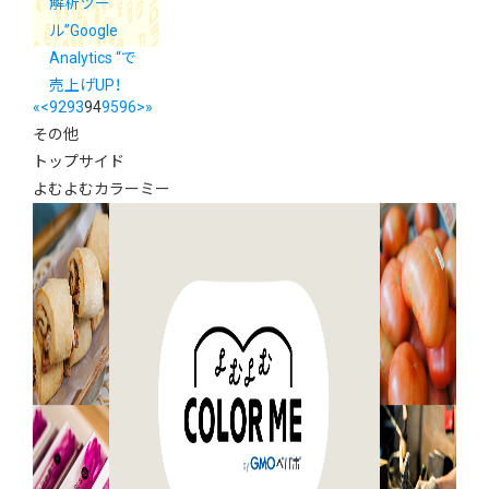
解析ツー
ル”Google
Analytics “で
売上げUP！
«
<
92
93
94
95
96
>
»
その他
トップサイド
よむよむカラーミー