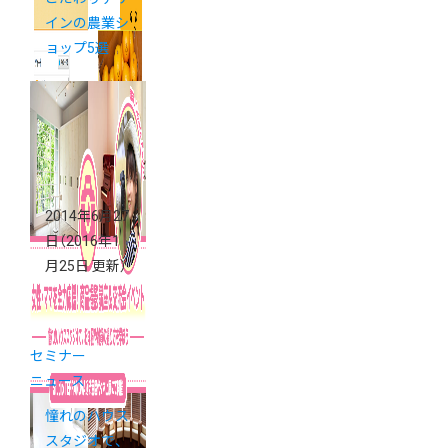
インの農業シ
ョップ5選
2014年6月27
日
（2016年1
月25日 更新）
セミナー
ニュース
憧れのハウス
スタジオで、