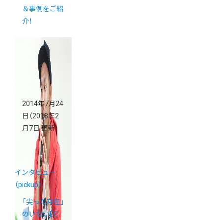
＆事例をご紹
介！
2014年7月24
日
（2018年2
月7日 更新）
インタビュー
（pickup）
「尖った存在」
のいないEC