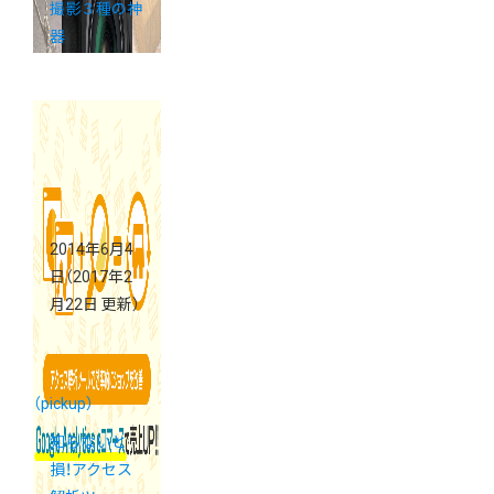
撮影３種の神
器
2014年6月4
日
（2017年2
月22日 更新）
（pickup）
知らないと
損！アクセス