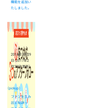
機能を追加い
たしました。
2014年7月29
日
（2017年2
月28日 更新）
（pickup）
ファンを生み
出す秘訣っ