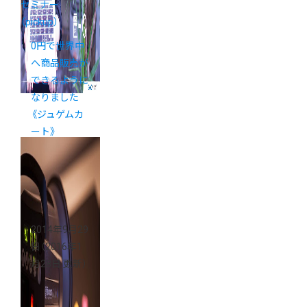
セミナー
（pickup）
0円で世界中
へ商品販売が
できるように
なりました
《ジュゲムカ
ート》
2014年9月29
日
（2016年1
月28日 更新）