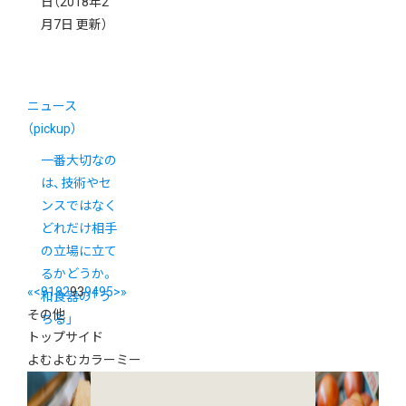
日
（2018年2
月7日 更新）
ニュース
（pickup）
一番大切なの
は、技術やセ
ンスではなく
どれだけ相手
の立場に立て
るかどうか。
«
<
91
92
93
94
95
>
»
和食器の「う
その他
ちる」
トップサイド
よむよむカラーミー