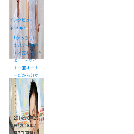
インタビュー
（pickup）
「かっこつけ
てバナーを外
すと売れない
よ」 デザイ
ナー兼オーナ
ーだから分か
るんです。
2014年8月25
日
（2018年2
月7日 更新）