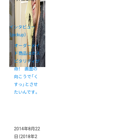
インタビュー
（pickup）
オーダーメイ
ド商品はホス
ピタリティが
命！ 画面の
向こうで「く
すっ」とさせ
たいんです。
2014年8月22
日
（2018年2