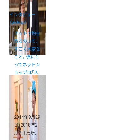
インタビュー
（pickup）
ネットで物を
売るのって、
すごく大変な
こと。僕にと
ってネットシ
ョップは「入
口」です。
2014年8月29
日
（2018年2
月7日 更新）