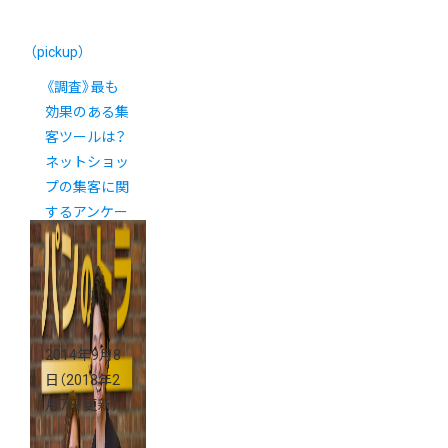
（pickup）
《調査》最も
効果のある集
客ツールは？
ネットショッ
プの集客に関
するアンケー
ト
2014年9月8
日
（2018年2
月7日 更新）