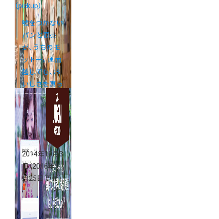
（pickup）
嘘をつかない
パンと商売
が、うちのモ
ットー。画面
越しでも、お
いしさを真っ
すぐ届けた
い。
2014年10月3
日
（2016年1
月25日 更新）