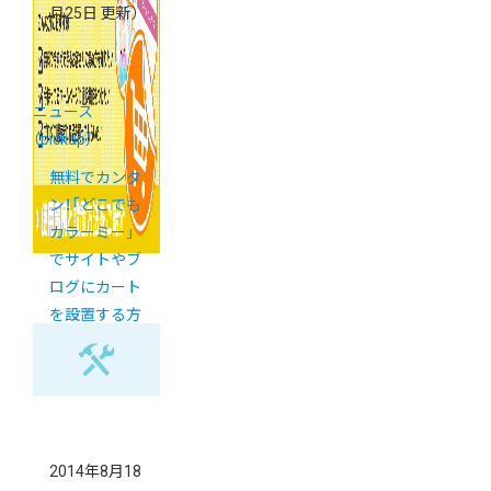
月25日 更新）
ニュース
（pickup）
無料でカンタ
ン！「どこでも
カラーミー」
でサイトやブ
ログにカート
を設置する方
法＆裏技
2014年8月18